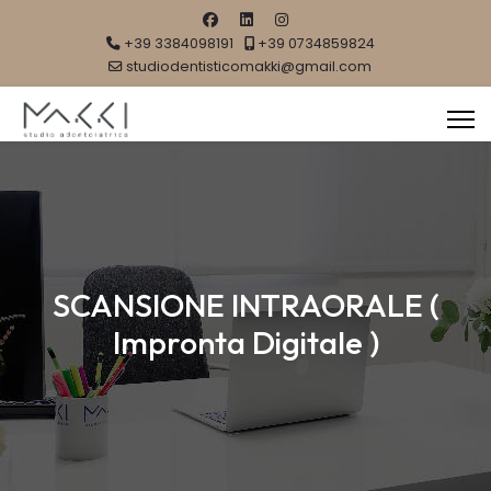
+39 3384098191
+39 0734859824
studiodentisticomakki@gmail.com
SCANSIONE INTRAORALE (
Impronta Digitale )