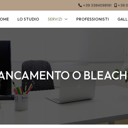
+39 3384098191
+39 
OME
LO STUDIO
SERVIZI
PROFESSIONISTI
GALL
IANCAMENTO O BLEACH