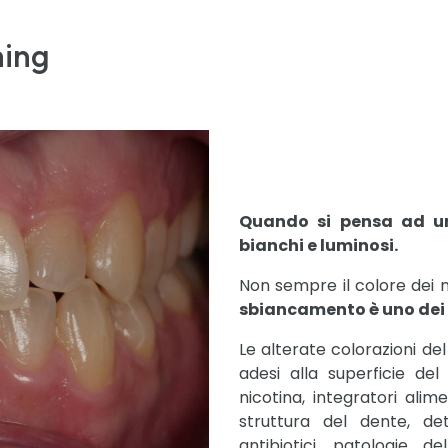
hing
Quando si pensa ad un 
bianchi e luminosi.
Non sempre il colore dei n
sbiancamento è uno dei t
Le alterate colorazioni d
adesi alla superficie de
nicotina, integratori alim
struttura del dente, de
antibiotici, patologie de