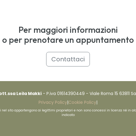
Per maggiori informazioni
o per prenotare un appuntamento
Contattaci
ott.ssa Leila Makki
- P.iva 01614390449 - Viale Roma 15 63811 Sa
Privacy Policy
|
Cookie Policy
|
senti nel sito appartengono ai legittimi proprietari e non sono concessi in licenza né i
indicato