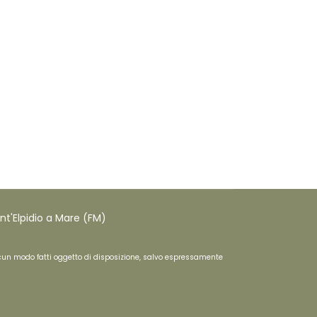
nt'Elpidio a Mare (FM)
n alcun modo fatti oggetto di disposizione, salvo espressamente