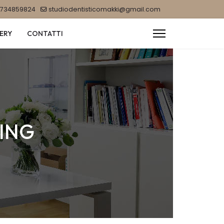
0734859824
studiodentisticomakki@gmail.com
ERY
CONTATTI
ING