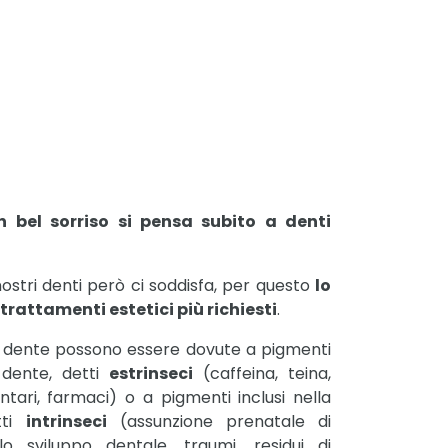
bel sorriso si pensa subito a denti
ostri denti però ci soddisfa, per questo
lo
rattamenti estetici più richiesti
.
el dente possono essere dovute a pigmenti
l dente, detti
estrinseci
(caffeina, teina,
entari, farmaci) o a pigmenti inclusi nella
tti
intrinseci
(assunzione prenatale di
llo sviluppo dentale, traumi, residui di