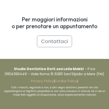
Per maggiori informazioni
o per prenotare un appuntamento
Contattaci
Studio Dentistico Dott.ssa Leila Makki
- P.iva
01614390449 - Viale Roma 15 63811 Sant'Elpidio a Mare (FM)
Privacy Policy
|
Cookie Policy
|
Tutti i marchi, registrati e non, e altri segni distintivi presenti nel sito
appartengono ai legittimi proprietari e non sono concessi in licenza né in alcun
modo fatti oggetto di disposizione, salvo espressamente indicato